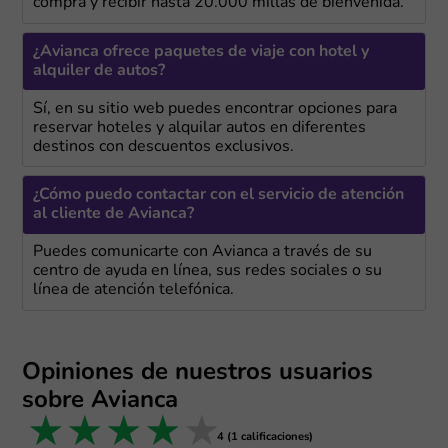
compra y recibir hasta 20.000 millas de bienvenida.
¿Avianca ofrece paquetes de viaje con hotel y
alquiler de autos?
Sí, en su sitio web puedes encontrar opciones para
reservar hoteles y alquilar autos en diferentes
destinos con descuentos exclusivos.
¿Cómo puedo contactar con el servicio de atención
al cliente de Avianca?
Puedes comunicarte con Avianca a través de su
centro de ayuda en línea, sus redes sociales o su
línea de atención telefónica.
Opiniones de nuestros usuarios
sobre Avianca
1 star
2 stars
3 stars
4 stars
5 stars
4 (1 calificaciones)