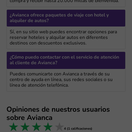
compra y recibir hasta 20.000 millas de bienvenida.
¿Avianca ofrece paquetes de viaje con hotel y
alquiler de autos?
Sí, en su sitio web puedes encontrar opciones para
reservar hoteles y alquilar autos en diferentes
destinos con descuentos exclusivos.
¿Cómo puedo contactar con el servicio de atención
al cliente de Avianca?
Puedes comunicarte con Avianca a través de su
centro de ayuda en línea, sus redes sociales o su
línea de atención telefónica.
Opiniones de nuestros usuarios
sobre Avianca
1 star
2 stars
3 stars
4 stars
5 stars
4 (1 calificaciones)