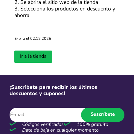
2. Se abrirá el sitio web de la tienda
fácil que nunca. ¡Ahorra en grande en cada compra!
3. Selecciona los productos en descuento y
ahorra
Expira el 02.12.2025
Ir a la tienda
¡Suscríbete para recibir los últimos
descuentos y cupones!
Suscríbete
Códigos verificados
100% gratuito
Date de baja en cualquier momento