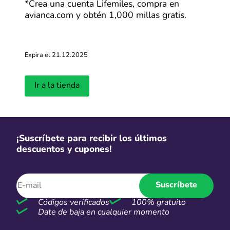
*Crea una cuenta Lifemiles, compra en
fácil que nunca. ¡Ahorra en grande en cada compra!
avianca.com y obtén 1,000 millas gratis.
Expira el 21.12.2025
Ir a la tienda
¡Suscríbete para recibir los últimos
descuentos y cupones!
Suscríbete
Códigos verificados
100% gratuito
Date de baja en cualquier momento