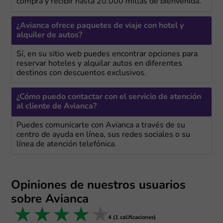
compra y recibir hasta 20.000 millas de bienvenida.
¿Avianca ofrece paquetes de viaje con hotel y
alquiler de autos?
Sí, en su sitio web puedes encontrar opciones para
reservar hoteles y alquilar autos en diferentes
destinos con descuentos exclusivos.
¿Cómo puedo contactar con el servicio de atención
al cliente de Avianca?
Puedes comunicarte con Avianca a través de su
centro de ayuda en línea, sus redes sociales o su
línea de atención telefónica.
Opiniones de nuestros usuarios
sobre Avianca
1 star
2 stars
3 stars
4 stars
5 stars
4 (1 calificaciones)