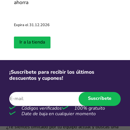
ahorra
Expira el 31.12.2026
Ir a la tienda
Acerca de ASUS
¡Suscríbete para recibir los últimos
descuentos y cupones!
ASUS es una de las pocas marcas en el país que
destaca por su tecnología de último nivel cuando se
trata de rendimiento, procesador, almacenamiento y
Suscríbete
gráficos. Gracias a las promociones ASUS, los usuarios
como los apasionados gamers podrán disfrutar de lo
Códigos verificados
100% gratuito
mejor.
Date de baja en cualquier momento
¿Te sientes limitado por tu equipo actual y buscas una