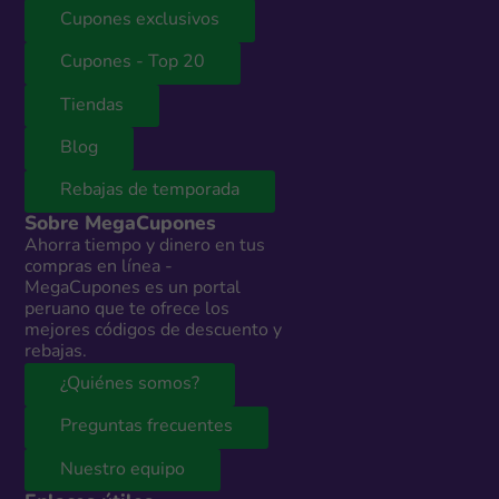
Cupones exclusivos
Cupones - Top 20
Tiendas
Blog
Rebajas de temporada
Sobre MegaCupones
Ahorra tiempo y dinero en tus
compras en línea -
MegaCupones es un portal
peruano que te ofrece los
mejores códigos de descuento y
rebajas.
¿Quiénes somos?
Preguntas frecuentes
Nuestro equipo