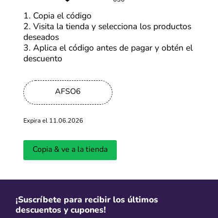
1. Copia el código
2. Visita la tienda y selecciona los productos
deseados
3. Aplica el código antes de pagar y obtén el
descuento
2. Conoce los detalles y visita la tienda
AFSO6
Se abrirá una ventana con mayor información de la
oferta y debes hacer clic en “Ir a la tienda”. En cuestión
de segundos, serás redirigido a la página web de
Expira el 11.06.2026
AliExpress. Estando allí, selecciona tus productos
favoritos y añadelos en tu carrito. No olvides revisar el
resumen de tu compra para saber que tu descuento
Copia & ve a la tienda
está siendo aplicado. Con estos sencillos pasos,
aprovechar al máximo los códigos y descuentos de
AliExpress será más fácil que nunca. ¡Ahorra en grande
en cada compra!
¡Suscríbete para recibir los últimos
descuentos y cupones!