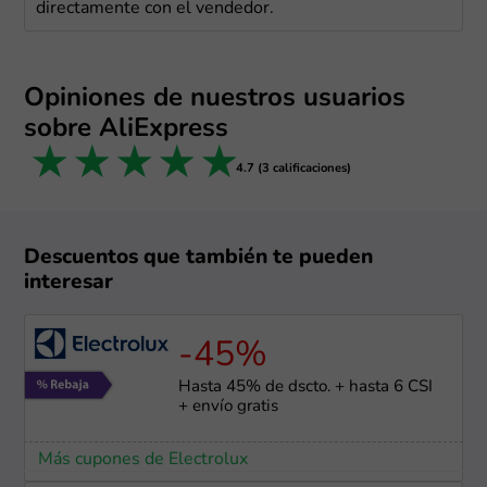
directamente con el vendedor.
Opiniones de nuestros usuarios
sobre AliExpress
1 star
2 stars
3 stars
4 stars
5 stars
4.7 (3 calificaciones)
Descuentos que también te pueden
interesar
-45%
Hasta 45% de dscto. + hasta 6 CSI
+ envío gratis
Más cupones de Electrolux