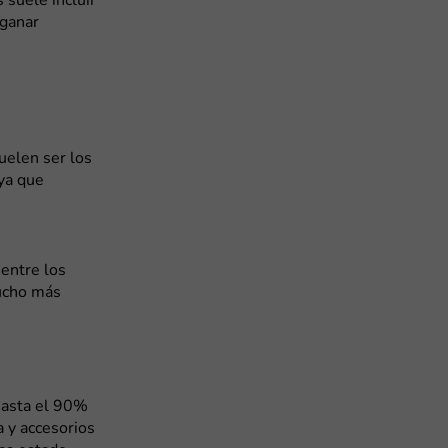
 suele incluir
 ganar
uelen ser los
 ya que
entre los
mucho más
hasta el 90%
 y accesorios