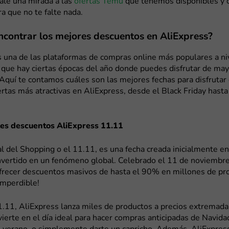
ale una mirada a las
ofertas Temu
que tenemos disponibles y
a que no te falte nada.
contrar los mejores descuentos en AliExpress?
s una de las plataformas de compras online más populares a ni
 que hay ciertas épocas del año donde puedes disfrutar de ma
quí te contamos cuáles son las mejores fechas para disfrutar 
rtas más atractivas en AliExpress, desde el Black Friday hast
es descuentos AliExpress 11.11
l del Shopping o el 11.11, es una fecha creada inicialmente en
nvertido en un fenómeno global. Celebrado el 11 de noviembre,
frecer descuentos masivos de hasta el 90% en millones de pr
imperdible!
1.11, AliExpress lanza miles de productos a precios extremad
vierte en el día ideal para hacer compras anticipadas de Navida