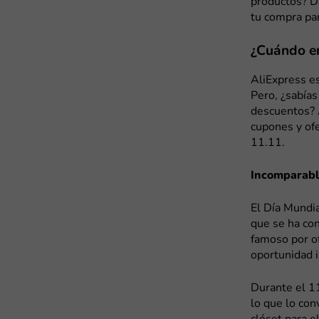
productos? D
tu compra par
¿Cuándo en
AliExpress e
Pero, ¿sabías
descuentos? A
cupones y ofe
11.11.
Incomparabl
El Día Mundia
que se ha co
famoso por o
oportunidad 
Durante el 1
lo que lo con