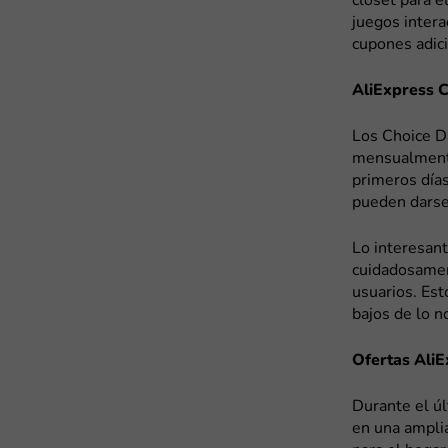
clóset para e
juegos intera
cupones adici
AliExpress 
Los Choice D
mensualmente
primeros días
pueden darse
Lo interesant
cuidadosament
usuarios. Est
bajos de lo n
Ofertas Ali
Durante el ú
en una amplia