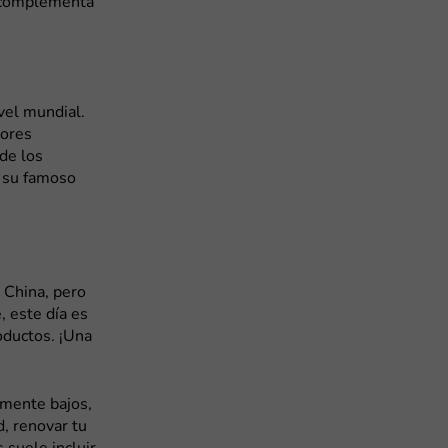
 complementa
vel mundial.
yores
de los
a su famoso
 China, pero
 este día es
oductos. ¡Una
amente bajos,
d, renovar tu