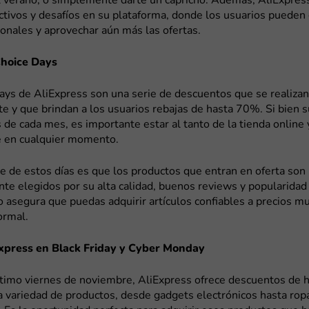
l verano, o simplemente darte un capricho. Además, AliExpress
ctivos y desafíos en su plataforma, donde los usuarios pueden
onales y aprovechar aún más las ofertas.
Choice Days
ays de AliExpress son una serie de descuentos que se realizan
 y que brindan a los usuarios rebajas de hasta 70%. Si bien s
 de cada mes, es importante estar al tanto de la tienda online
 en cualquier momento.
e de estos días es que los productos que entran en oferta son
e elegidos por su alta calidad, buenos reviews y popularidad 
o asegura que puedas adquirir artículos confiables a precios 
ormal.
Express en Black Friday y Cyber Monday
ltimo viernes de noviembre, AliExpress ofrece descuentos de 
 variedad de productos, desde gadgets electrónicos hasta ropa