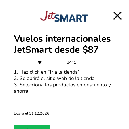
de segundos, serás redirigido a la página web de Airalo.
Estando allí, selecciona tus productos favoritos y
añadelos en tu carrito. No olvides revisar el resumen de
tu compra para saber que tu descuento está siendo
aplicado. Con estos sencillos pasos, aprovechar al
máximo los códigos y descuentos de Airalo será más
Vuelos internacionales
fácil que nunca. ¡Ahorra en grande en cada compra!
JetSmart desde $87
3441
1. Haz click en “Ir a la tienda”
2. Se abrirá el sitio web de la tienda
3. Selecciona los productos en descuento y
ahorra
Expira el 31.12.2026