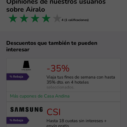
Opiniones de nuestros usuarios
sobre Airalo
1 star
2 stars
3 stars
4 stars
5 stars
4 (1 calificaciones)
Descuentos que también te pueden
interesar
-35%
Viaja tus fines de semana con hasta
35% dto. en 4 hoteles
seleccionados.
Más cupones de Casa Andina
CSI
Hasta 18 cuotas sin intereses +
envío gratis