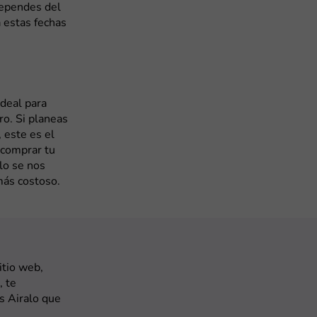
dependes del
a estas fechas
deal para
ro. Si planeas
, este es el
 comprar tu
lo se nos
ás costoso.
itio web,
, te
s Airalo que