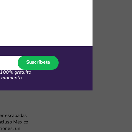
oteles. Los
y útiles si
 y Costa Rica,
cambiar SIMs
recios. Para
Suscríbete
na excelente
o deportivo,
100% gratuito
 el primer
er momento
ios locales y
er escapadas
incluso México
ciones, un