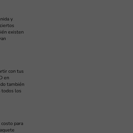
nida y
ciertos
ién existen
van
rtir con tus
SD en
rido también
 todos los
 costo para
 paquete