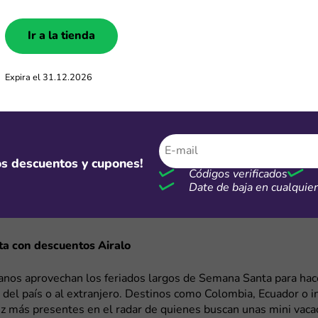
las que muchas personas aprovechan para reservar vuelos y h
ales, como los de América del Norte o Europa, también son mu
Ir a la tienda
 varios países. Por ejemplo, si tu viaje combina Brasil, Argentina
r una sola eSIM que funcione en los tres países. Así evitas 
ucho más.
Expira el 31.12.2026
ra ahorrar con Airalo
iralo lanza sus eSIM Days, una campaña propia con increíbles p
n viajes programados hacia Asia o África, los eSIM Days son u
mos descuentos y cupones!
ara comprar esas pequeñas cosas que faltan. Si vas a un event
Códigos verificados
ultural o una conferencia en el extranjero, tener conexión desde
Date de baja en cualqui
te compartir contenido, ubicarte con mapas, contactar servic
eservas con total libertad.
a con descuentos Airalo
nos aprovechan los feriados largos de Semana Santa para hac
 del país o al extranjero. Destinos como Colombia, Ecuador o 
ez más presentes en el radar de quienes buscan unas mini vaca