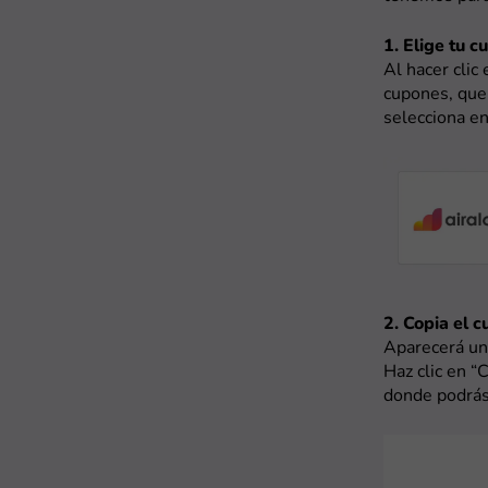
1. Elige tu c
Al hacer clic
cupones, que 
selecciona en
2. Copia el 
Aparecerá una
Haz clic en “
donde podrás 