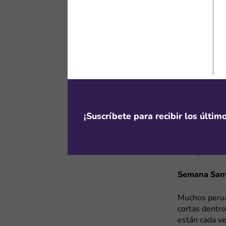
campañas en 
planes region
vas a visitar
puedes compra
sin gastar m
eSIM Days pa
En octubre, A
quienes tiene
¡Suscríbete para recibir los últi
oportunidad p
un festival c
momento permi
manejar tus r
Semana Sant
Muchos perua
cortas dentro
están cada v