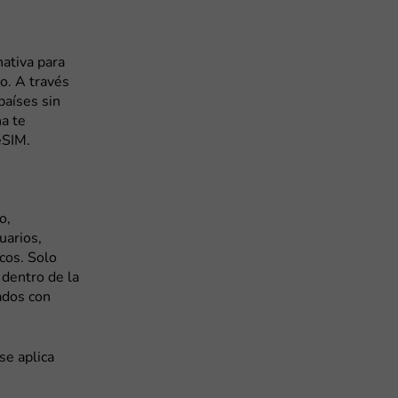
nativa para
o. A través
países sin
na te
eSIM.
o,
uarios,
cos. Solo
 dentro de la
zados con
se aplica