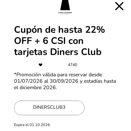
de segundos, serás redirigido a la página web de Airalo.
Estando allí, selecciona tus productos favoritos y
añadelos en tu carrito. No olvides revisar el resumen de
tu compra para saber que tu descuento está siendo
aplicado. Con estos sencillos pasos, aprovechar al
Cupón de hasta 22%
máximo los códigos y descuentos de Airalo será más
fácil que nunca. ¡Ahorra en grande en cada compra!
OFF + 6 CSI con
tarjetas Diners Club
4740
*Promoción válida para reservar desde
01/07/2026 al 30/09/2026 y estadías hasta
el diciembre 2026.
DINERSCLUB3
Expira el 01.10.2026