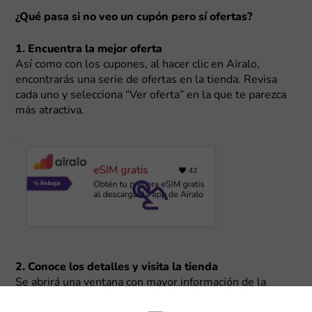
¿Qué pasa si no veo un cupón pero sí ofertas?
1. Encuentra la mejor oferta
Así como con los cupones, al hacer clic en Airalo,
encontrarás una serie de ofertas en la tienda. Revisa
cada uno y selecciona “Ver oferta” en la que te parezca
más atractiva.
2. Conoce los detalles y visita la tienda
Se abrirá una ventana con mayor información de la
oferta y debes hacer clic en “Ir a la tienda”. En cuestión