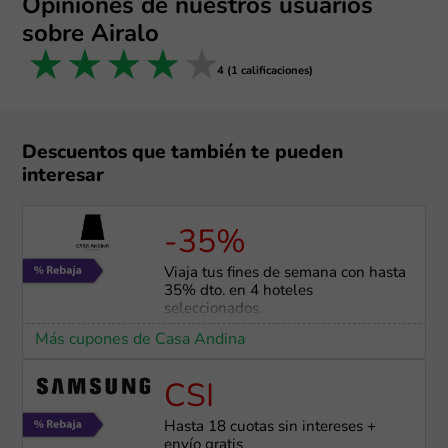
Opiniones de nuestros usuarios
sobre Airalo
1 star
2 stars
3 stars
4 stars
5 stars
4 (1 calificaciones)
Descuentos que también te pueden
interesar
-35%
Viaja tus fines de semana con hasta
35% dto. en 4 hoteles
seleccionados.
Más cupones de Casa Andina
CSI
Hasta 18 cuotas sin intereses +
envío gratis