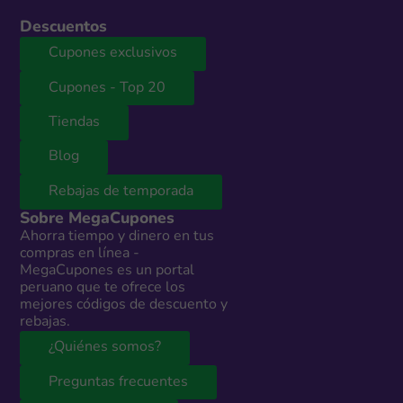
Descuentos
Cupones exclusivos
Cupones - Top 20
Tiendas
Blog
Rebajas de temporada
Sobre MegaCupones
Ahorra tiempo y dinero en tus
compras en línea -
MegaCupones es un portal
peruano que te ofrece los
mejores códigos de descuento y
rebajas.
¿Quiénes somos?
Preguntas frecuentes