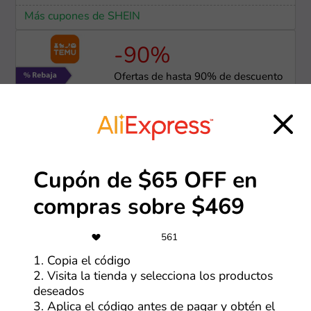
Más cupones de SHEIN
-90%
Ofertas de hasta 90% de descuento
Más cupones de Temu
Cupones actualizados el martes, 4 de agosto de 2026
Cupón de $65 OFF en
compras sobre $469
Zapatos y zapatillas descuentos y
cupones
561
Hay algo que casi todos hemos vivido alguna vez:
1. Copia el código
comprar unos zapatos que se ven increíbles, pero
2. Visita la tienda y selecciona los productos
descubrir después de unas horas que no eran tan
deseados
cómodos como parecían. Rozaduras, dolor en los pies,
3. Aplica el código antes de pagar y obtén el