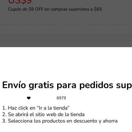
US$9
Cupón de $9 OFF en compras superiores a $65
-20%
Cupón de 20% OFF en Nike
Envío gratis para pedidos sup
-69%
6979
Cupón de 69% OFF en pedidos de +S/67.99
1. Haz click en “Ir a la tienda”
2. Se abrirá el sitio web de la tienda
3. Selecciona los productos en descuento y ahorra