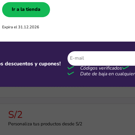
Ir a la tienda
6 CSI
Hasta 6 cuotas sin interés en Nike
Expira el 31.12.2026
-50%
mos descuentos y cupones!
Códigos verificados
Ofertas Nike de hasta 50% OFF
Date de baja en cualqui
S/2
Personaliza tus productos desde S/2