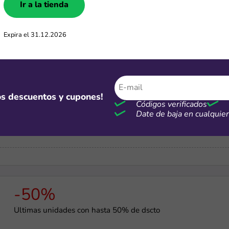
Ir a la tienda
S/100
Expira el 31.12.2026
Inscríbete en My ASUS y obtén S/100 de dcto. en tu primera 
mos descuentos y cupones!
-15%
Códigos verificados
Date de baja en cualqui
15% de descuento para estudiantes
-50%
Últimas unidades con hasta 50% de dscto