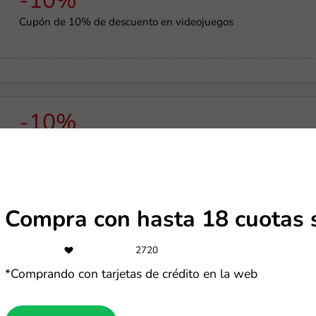
-10%
Cupón de 10% de descuento en videojuegos
-10%
Conviértete en un LG Member y obtén hasta 10% adicional
Compra con hasta 18 cuotas s
-50%
2720
Ofertas Lenovo de hasta 50% OFF
*Comprando con tarjetas de crédito en la web