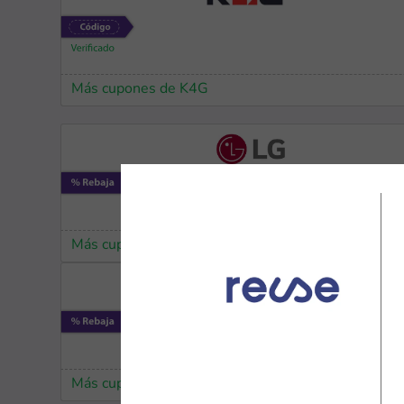
Más cupones de K4G
Más cupones de LG
Más cupones de Lenovo