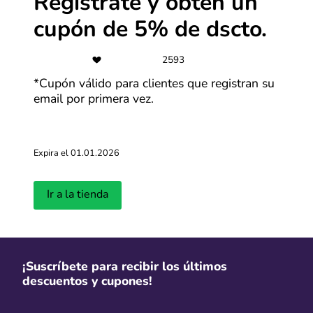
Regístrate y obtén un
Más cupones de LG
cupón de 5% de dscto.
2593
CSI
*Cupón válido para clientes que registran su
Compra con hasta 18 cuotas sin
email por primera vez.
interés
Más cupones de Reuse
Expira el 01.01.2026
-30%
Ir a la tienda
Ofertas Alibaba de hasta 30% OFF
Más cupones de Alibaba
¡Suscríbete para recibir los últimos
descuentos y cupones!
S/ 100