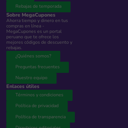
Rebajas de temporada
Sobre MegaCupones
Ahorra tiempo y dinero en tus
compras en línea -
MegaCupones es un portal
peruano que te ofrece los
mejores códigos de descuento y
rebajas.
¿Quiénes somos?
Preguntas frecuentes
Nuestro equipo
Enlaces útiles
Términos y condiciones
Política de privacidad
Política de transparencia
Directrices editoriales