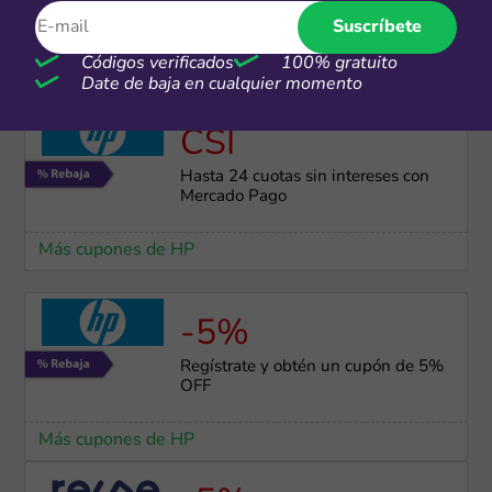
Regístrate y obtén S/100 de dscto.
Suscríbete
en tu 1ra compra
Códigos verificados
100% gratuito
Más cupones de Lenovo
Date de baja en cualquier momento
CSI
Hasta 24 cuotas sin intereses con
Mercado Pago
Más cupones de HP
-5%
Regístrate y obtén un cupón de 5%
OFF
Más cupones de HP