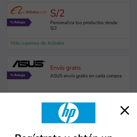
S/2
Personaliza tus productos desde
S/2
Más cupones de Alibaba
Envío gratis
ASUS envío gratis en cada compra
Más cupones de ASUS
Envío gratis
Envío e instalación ​gratuita