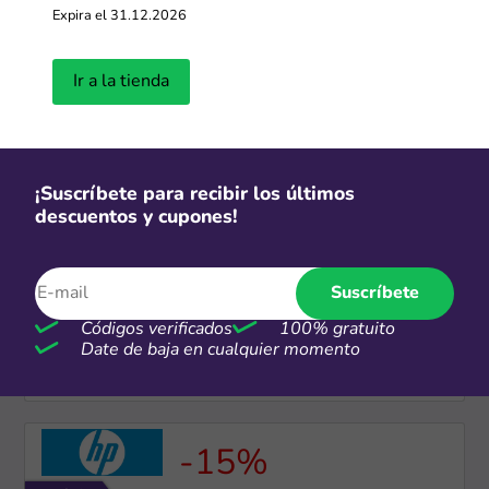
Expira el 31.12.2026
Más cupones de LG
Ir a la tienda
Cuotas
Dívidelo Interbank: Hasta 36 cuotas
a tasa preferencial
¡Suscríbete para recibir los últimos
Más cupones de Hiraoka
descuentos y cupones!
Cuotas
Suscríbete
Hasta 18 cuotas sin intereses con
BCP, Interbank y BBVA
Códigos verificados
100% gratuito
Date de baja en cualquier momento
Más cupones de LG
-15%