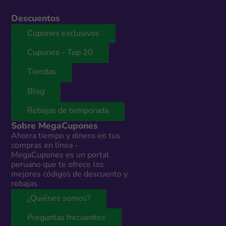
Descuentos
Cupones exclusivos
Cupones - Top 20
Tiendas
Blog
Rebajas de temporada
Sobre MegaCupones
Ahorra tiempo y dinero en tus
compras en línea -
MegaCupones es un portal
peruano que te ofrece los
mejores códigos de descuento y
rebajas.
¿Quiénes somos?
Preguntas frecuentes