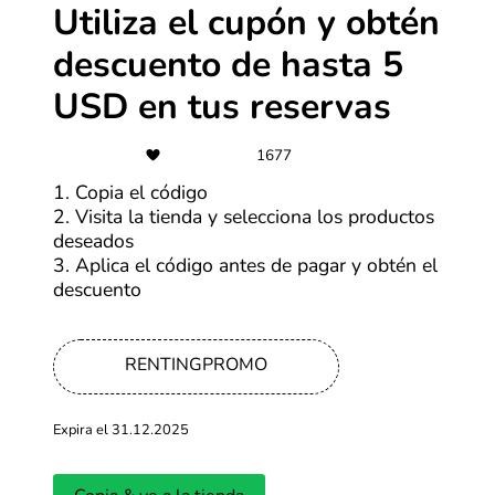
-35%
Utiliza el cupón y obtén
Viaja tus fines de semana con hasta
descuento de hasta 5
35% dto. en 4 hoteles
seleccionados.
USD en tus reservas
Más cupones de Casa Andina
1677
1. Copia el código
-10%
2. Visita la tienda y selecciona los productos
Obtén hasta un 10% de cashback
deseados
al hacer tu reserva
3. Aplica el código antes de pagar y obtén el
descuento
Más cupones de Rentcars.com
-70%
RENTINGPROMO
Ofertas SHEIN de hasta 70% OFF
Expira el 31.12.2025
Más cupones de SHEIN