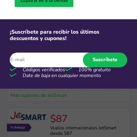
Copia & ve a la tienda
eSIM gratis
Obtén tu primera eSIM gratis al
¡Suscríbete para recibir los últimos
descargar la app de Airalo
descuentos y cupones!
Más cupones de Airalo
Suscríbete
Millas
Códigos verificados
100% gratuito
Inscríbete al programa AAdvantage
Date de baja en cualquier momento
y obtén beneficios
Más cupones de JetSmart
$87
Vuelos internacionales JetSmart
desde $87