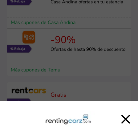
Casa Andina ofertas en tu estancia
Más cupones de Casa Andina
-90%
Ofertas de hasta 90% de descuento
Más cupones de Temu
Gratis
Conductor adicional gratuito en
diversos países
Más cupones de Rentcars.com