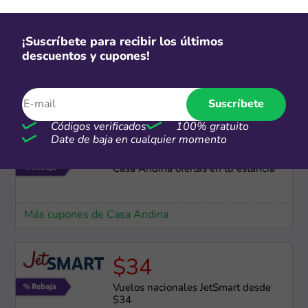
¡Suscríbete para recibir los últimos
Millas
descuentos y cupones!
Inscríbete al programa AAdvantage
y obtén beneficios
Suscríbete
Más cupones de JetSmart
Códigos verificados
100% gratuito
Date de baja en cualquier momento
-35%
Casa Andina ofertas en tu estancia
Más cupones de Casa Andina
$34
Vuelos nacionales JetSmart desde
$34