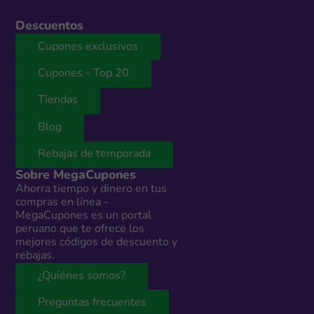
Descuentos
Cupones exclusivos
Cupones - Top 20
Tiendas
Blog
Rebajas de temporada
Sobre MegaCupones
Ahorra tiempo y dinero en tus
compras en línea -
MegaCupones es un portal
peruano que te ofrece los
mejores códigos de descuento y
rebajas.
¿Quiénes somos?
Preguntas frecuentes