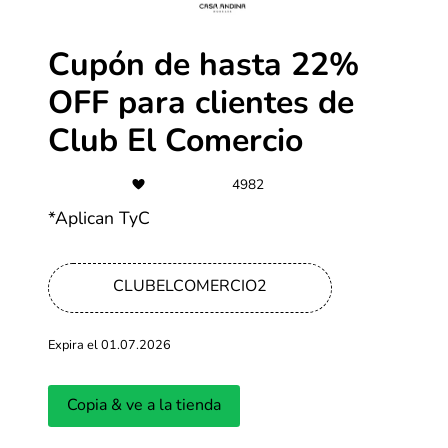
-90%
Ofertas de hasta 90% de descuento
Cupón de hasta 22%
OFF para clientes de
Más cupones de Temu
Club El Comercio
-35%
4982
Viaja tus fines de semana con hasta
*Aplican TyC
35% dto. en 4 hoteles
seleccionados.
Más cupones de Casa Andina
CLUBELCOMERCIO2
-10%
Expira el 01.07.2026
RentingCarz ofertas y descuentos
Copia & ve a la tienda
Más cupones de RentingCarz