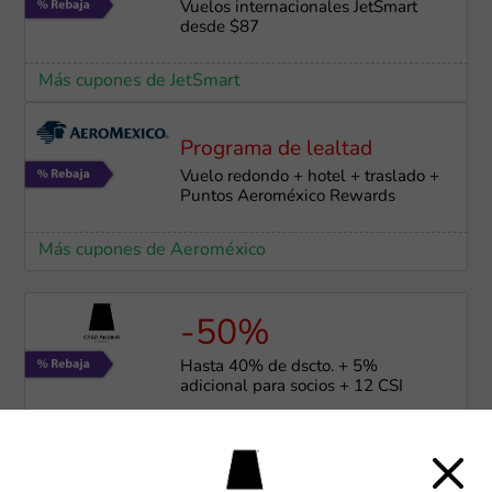
Vuelos internacionales JetSmart
desde $87
Más cupones de JetSmart
Programa de lealtad
Vuelo redondo + hotel + traslado +
Puntos Aeroméxico Rewards
Más cupones de Aeroméxico
-50%
Hasta 40% de dscto. + 5%
adicional para socios + 12 CSI
Más cupones de Casa Andina