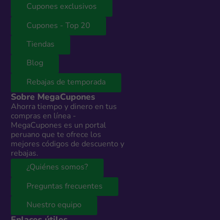
Cupones exclusivos
Cupones - Top 20
Tiendas
Blog
Rebajas de temporada
Sobre MegaCupones
Ahorra tiempo y dinero en tus
compras en línea -
MegaCupones es un portal
peruano que te ofrece los
mejores códigos de descuento y
rebajas.
¿Quiénes somos?
Preguntas frecuentes
Nuestro equipo