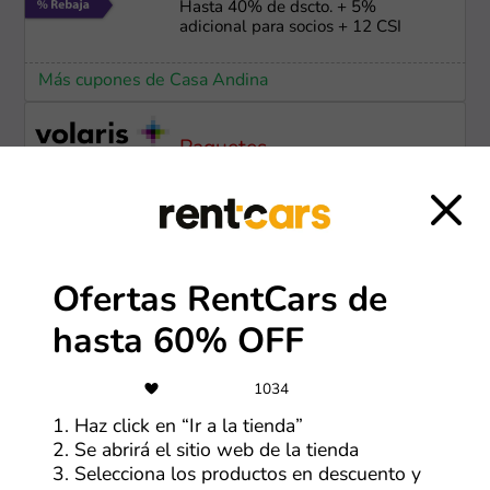
Hasta 40% de dscto. + 5%
adicional para socios + 12 CSI
Más cupones de Casa Andina
Paquetes
Ofertas Volaris en vuelos + hotel
Más cupones de Volaris
Ofertas RentCars de
-10%
hasta 60% OFF
RentingCarz ofertas y descuentos
1034
1. Haz click en “Ir a la tienda”
Más cupones de RentingCarz
2. Se abrirá el sitio web de la tienda
3. Selecciona los productos en descuento y