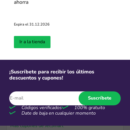
$115
ahorra
Vuelos internacionales desde $115
Expira el 31.12.2026
Más cupones de Volaris
Ir a la tienda
-10%
Obtén hasta un 10% de cashback
al hacer tu reserva
¡Suscríbete para recibir los últimos
descuentos y cupones!
Más cupones de Rentcars.com
Suscríbete
Oferta destacada
JetSmart - Club de Descuentos
Códigos verificados
100% gratuito
Date de baja en cualquier momento
Más cupones de JetSmart