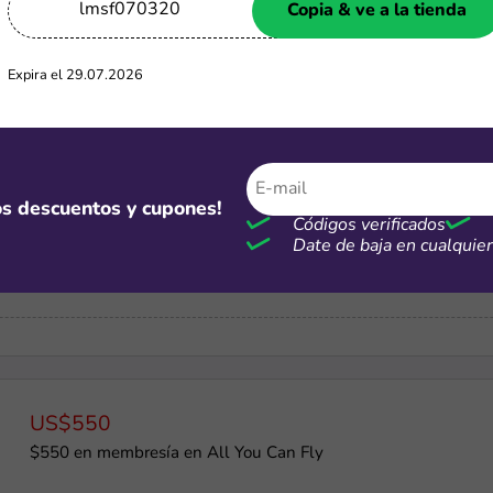
lmsf070320
Copia & ve a la tienda
-25%
Expira el 29.07.2026
Cupón de hasta 25% OFF con tarjetas BCP + 12 CSI
mos descuentos y cupones!
-60%
Códigos verificados
Date de baja en cualqui
Hasta 60% de descuento en tu seguro de viaje
US$550
$550 en membresía en All You Can Fly