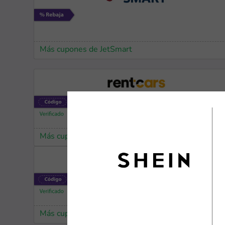
Más cupones de JetSmart
Más cupones de Rentcars.com
Más cupones de Simbye