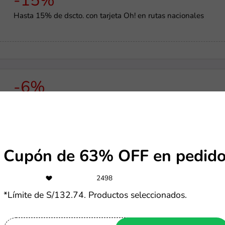
-15%
Hasta 15% de dscto. con tarjeta Oh! en rutas nacionales
-6%
Cupón de 6% OFF en Rentcars
Cupón de 63% OFF en pedido
-15%
2498
Cupón de 15% de dscto. en todas las eSIM
*Límite de S/132.74. Productos seleccionados.