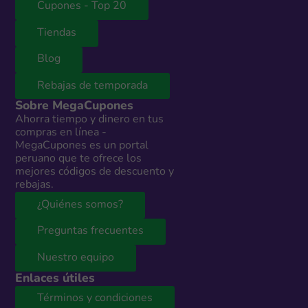
Cupones - Top 20
Tiendas
Blog
Rebajas de temporada
Sobre MegaCupones
Ahorra tiempo y dinero en tus
compras en línea -
MegaCupones es un portal
peruano que te ofrece los
mejores códigos de descuento y
rebajas.
¿Quiénes somos?
Preguntas frecuentes
Nuestro equipo
Enlaces útiles
Términos y condiciones