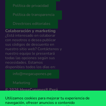
Política de privacidad
Política de transparencia
Directrices editoriales
Colaboración y marketing
¿Está interesado en colaborar
con nosotros o desea publicar
sus códigos de descuento en
nuestro sitio web? Contáctenos y
nuestro equipo le presentará
todas las opciones según sus
necesidades. Estamos
disponibles todos los días en:
info@megacupones.pe
Marketing
© 2026 MegaCupones® Perú
Este sitio web contiene enlaces de afiliados a productos y servicios de
Utilizamos cookies para mejorar tu experiencia de
terceros. Si realizas una compra a través de estos enlaces, podemos
navegación, ofrecer anuncios o contenido
recibir una comisión sin costo adicional para ti. MegaCupones® es una