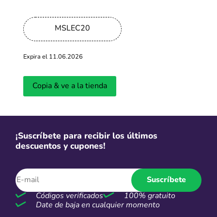
-65%
MSLEC20
Hasta 65% OFF en productos iHerb
Expira el 11.06.2026
Más cupones de iHerb
Copia & ve a la tienda
S/2
Personaliza tus productos desde
S/2
¡Suscríbete para recibir los últimos
descuentos y cupones!
Más cupones de Alibaba
Suscríbete
Envío gratuito
Envío gratuito en compras
Códigos verificados
100% gratuito
superiores a $59
Date de baja en cualquier momento