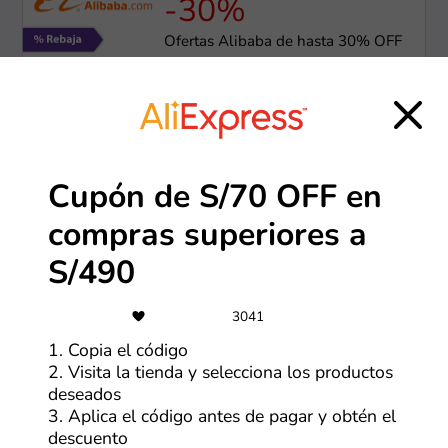
-30%
Ofertas Alibaba de hasta 30% OFF
Más cupones de Alibaba
-90%
Cupón de S/70 OFF en
Ofertas de hasta 90% de descuento
compras superiores a
Más cupones de Temu
S/490
3041
-70%
1. Copia el código
Hasta 70% de descuento en
2. Visita la tienda y selecciona los productos
productos seleccionados
deseados
3. Aplica el código antes de pagar y obtén el
Más cupones de AliExpress
descuento