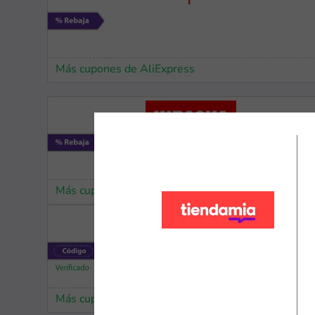
Más cupones de AliExpress
Más cupones de Hiraoka
Más cupones de iHerb