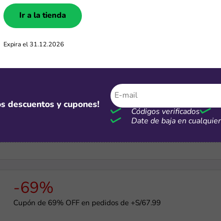
Ir a la tienda
-20%
Obtén un 20% de descuento en tu primera compra
Expira el 31.12.2026
S/400
mos descuentos y cupones!
Códigos verificados
Descarga un kit de cupones valorizado en S/400
Date de baja en cualqui
-69%
Cupón de 69% OFF en pedidos de +S/67.99