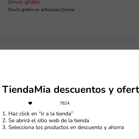
Envío gratis
Envío gratis en artículos Choice
S/100
Cashback de S/100 por tu 1ra compra con tu nueva tarjeta Int
TiendaMia descuentos y ofer
-20%
7824
Cupón de 20% OFF en suplementos Doctor's Best
1. Haz click en “Ir a la tienda”
2. Se abrirá el sitio web de la tienda
3. Selecciona los productos en descuento y ahorra