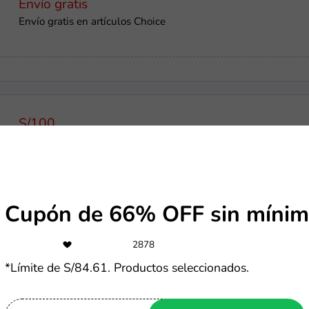
Envío gratis
Envío gratis en artículos Choice
S/100
Cashback de S/100 por tu 1ra compra con tu nueva tarjeta Int
Cupón de 66% OFF sin mínim
-20%
2878
Obtén un 20% de descuento en tu primera compra
*Límite de S/84.61. Productos seleccionados.