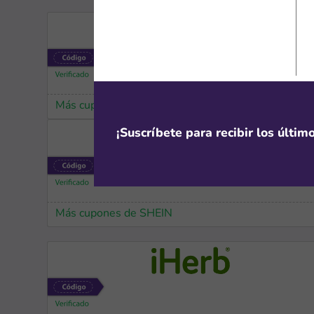
Más cupones de YesStyle
¡Suscríbete para recibir los últi
Más cupones de SHEIN