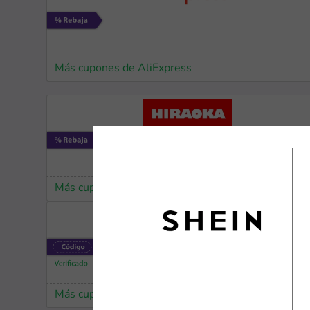
Más cupones de AliExpress
Más cupones de Hiraoka
Más cupones de iHerb