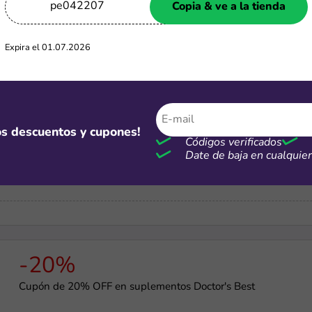
pe042207
Copia & ve a la tienda
-15%
Expira el 01.07.2026
Cupón de 15% OFF en todo el sitio
mos descuentos y cupones!
-69%
Códigos verificados
Date de baja en cualqui
Cupón de 69% OFF en pedidos de +S/67.99
-20%
Cupón de 20% OFF en suplementos Doctor's Best