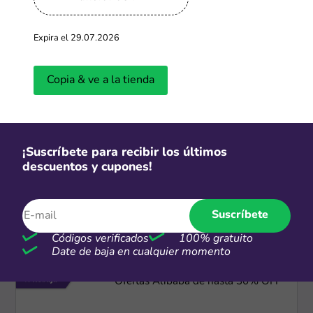
-50%
Expira el 29.07.2026
TiendaMia descuentos y ofertas
hasta 50%
Copia & ve a la tienda
Más cupones de Tiendamia
-90%
¡Suscríbete para recibir los últimos
descuentos y cupones!
Ofertas de hasta 90% de descuento
Suscríbete
Más cupones de Temu
Códigos verificados
100% gratuito
Date de baja en cualquier momento
-30%
Ofertas Alibaba de hasta 30% OFF