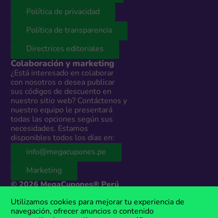
Política de privacidad
Política de transparencia
Directrices editoriales
Colaboración y marketing
¿Está interesado en colaborar
con nosotros o desea publicar
sus códigos de descuento en
nuestro sitio web? Contáctenos y
nuestro equipo le presentará
todas las opciones según sus
necesidades. Estamos
disponibles todos los días en:
info@megacupones.pe
Marketing
© 2026 MegaCupones® Perú
Este sitio web contiene enlaces de afiliados a productos y servicios de
Utilizamos cookies para mejorar tu experiencia de
terceros. Si realizas una compra a través de estos enlaces, podemos
navegación, ofrecer anuncios o contenido
recibir una comisión sin costo adicional para ti. MegaCupones® es una