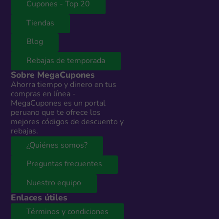
Cupones - Top 20
Tiendas
Blog
Rebajas de temporada
Sobre MegaCupones
Ahorra tiempo y dinero en tus
compras en línea -
MegaCupones es un portal
peruano que te ofrece los
mejores códigos de descuento y
rebajas.
¿Quiénes somos?
Preguntas frecuentes
Nuestro equipo
Enlaces útiles
Términos y condiciones