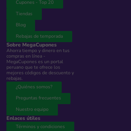
Cupones - Top 20
Tiendas
Blog
Rebajas de temporada
Sobre MegaCupones
Ahorra tiempo y dinero en tus
compras en línea -
MegaCupones es un portal
peruano que te ofrece los
mejores códigos de descuento y
rebajas.
¿Quiénes somos?
Preguntas frecuentes
Nuestro equipo
Enlaces útiles
Términos y condiciones