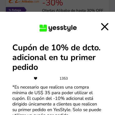
-30%
Ofertas Alibaba de hasta 30% OFF
Más cupones de Alibaba
-90%
Cupón de 10% de dcto.
Ofertas de hasta 90% de descuento
adicional en tu primer
pedido
Más cupones de Temu
1353
-70%
*Es necesario que realices una compra
mínima de US$ 35 para poder utilizar el
Hasta 70% de descuento en
cupón. El cupón del -10% adicional está
productos seleccionados
dirigido únicamente a clientes que realicen
su primer pedido en YesStyle. Solo se puede
Más cupones de AliExpress