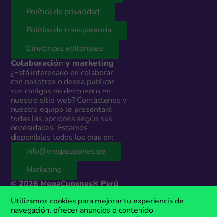
Política de privacidad
Política de transparencia
Directrices editoriales
Colaboración y marketing
¿Está interesado en colaborar
con nosotros o desea publicar
sus códigos de descuento en
nuestro sitio web? Contáctenos y
nuestro equipo le presentará
todas las opciones según sus
necesidades. Estamos
disponibles todos los días en:
info@megacupones.pe
Marketing
© 2026 MegaCupones® Perú
Este sitio web contiene enlaces de afiliados a productos y servicios de
Utilizamos cookies para mejorar tu experiencia de
terceros. Si realizas una compra a través de estos enlaces, podemos
navegación, ofrecer anuncios o contenido
recibir una comisión sin costo adicional para ti. MegaCupones® es una