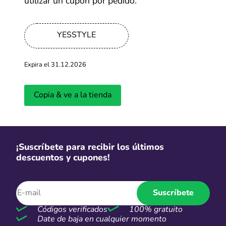
utilizar un cupón por pedido.
-65%
YESSTYLE
Hasta 65% OFF en productos iHerb
Expira el 31.12.2026
Más cupones de iHerb
Copia & ve a la tienda
S/2
Personaliza tus productos desde
S/2
¡Suscríbete para recibir los últimos
descuentos y cupones!
Más cupones de Alibaba
Envío gratuito
Suscríbete
Envío gratuito en compras
Códigos verificados
100% gratuito
superiores a $59
Date de baja en cualquier momento