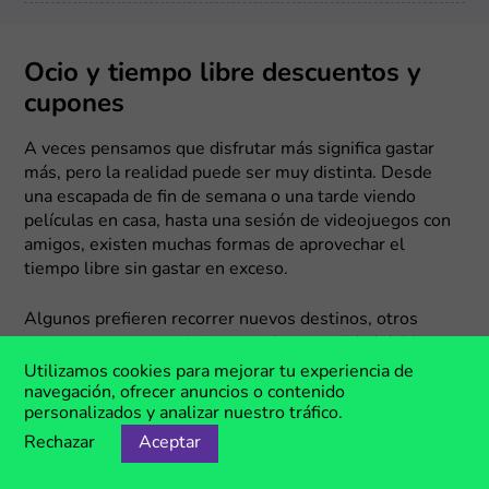
Ocio y tiempo libre descuentos y
cupones
A veces pensamos que disfrutar más significa gastar
más, pero la realidad puede ser muy distinta. Desde
una escapada de fin de semana o una tarde viendo
películas en casa, hasta una sesión de videojuegos con
amigos, existen muchas formas de aprovechar el
tiempo libre sin gastar en exceso.
Algunos prefieren recorrer nuevos destinos, otros
encuentran entretenimiento en la comodidad del hogar
y muchos aprovechan sus horas libres para explorar
Utilizamos cookies para mejorar tu experiencia de
mundos virtuales. Sea cual sea tu estilo, aprovechar los
navegación, ofrecer anuncios o contenido
personalizados y analizar nuestro tráfico.
cupones puede ayudarte a disfrutar más experiencias
por menos dinero.
Rechazar
Aceptar