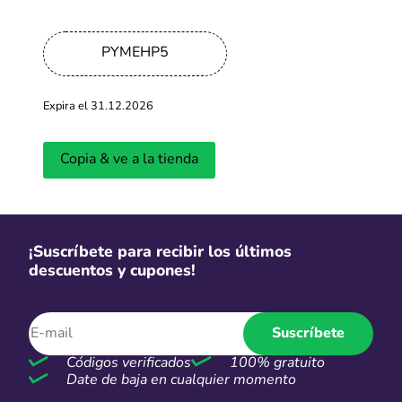
-92%
Hasta 92% de descuento en
PYMEHP5
videojuegos seleccionados
Expira el 31.12.2026
Más cupones de Kinguin
-50%
Copia & ve a la tienda
Ofertas Nike de hasta 50% OFF
Más cupones de Nike
¡Suscríbete para recibir los últimos
descuentos y cupones!
CSI
Suscríbete
Compra con hasta 18 cuotas sin
interés
Códigos verificados
100% gratuito
Date de baja en cualquier momento