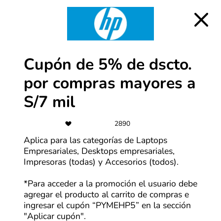
Cupón de S/700 OFF en iPhone 17
pagando con Interbank
Más cupones de Hiraoka
Cupón de 5% de dscto.
-22%
por compras mayores a
Cupón de hasta 22% OFF al pagar
con tarjetas Scotiabank
S/7 mil
Más cupones de Casa Andina
2890
Aplica para las categorías de Laptops
-69%
Empresariales, Desktops empresariales,
Impresoras (todas) y Accesorios (todos).
Cupón de 69% OFF en pedidos de
+S/67.99
*Para acceder a la promoción el usuario debe
agregar el producto al carrito de compras e
Más cupones de SHEIN
ingresar el cupón “PYMEHP5” en la sección
"Aplicar cupón".