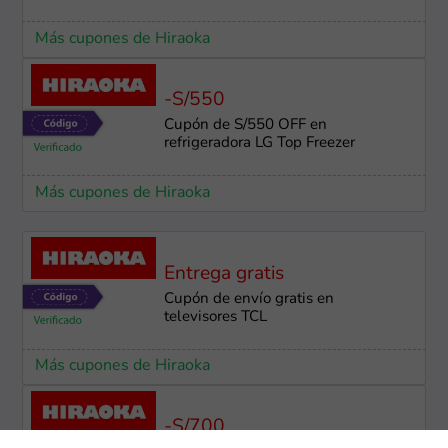
Más cupones de Hiraoka
-S/550
Cupón de S/550 OFF en
refrigeradora LG Top Freezer
Más cupones de Hiraoka
Entrega gratis
Cupón de envío gratis en
televisores TCL
Más cupones de Hiraoka
-S/700