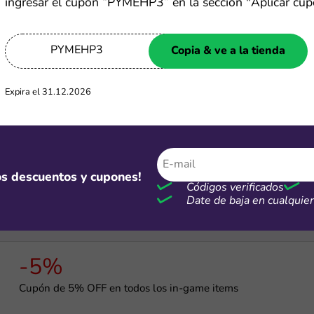
ingresar el cupón “PYMEHP3” en la sección "Aplicar cup
-15%
PYMEHP3
Copia & ve a la tienda
Cupón de 15% OFF en tu primer pedido
Expira el 31.12.2026
-40%
Ofertas LG de hasta 40% de dscto.
mos descuentos y cupones!
Códigos verificados
Date de baja en cualqui
-5%
Cupón de 5% OFF en todos los in-game items