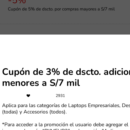
-5%
Cupón de 5% de dscto. por compras mayores a S/7 mil
Gratis
Cupón para recibir regalos en Temu por S/0
Cupón de 3% de dscto. adici
menores a S/7 mil
-15%
2931
Hasta 15% de dscto. con tarjeta Oh! en rutas nacionales
Aplica para las categorías de Laptops Empresariales, De
(todas) y Accesorios (todos).
*Para acceder a la promoción el usuario debe agregar el 