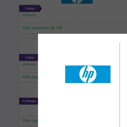
Más cupones de HP
Más cupones de Temu
Más cupones de JetSmart