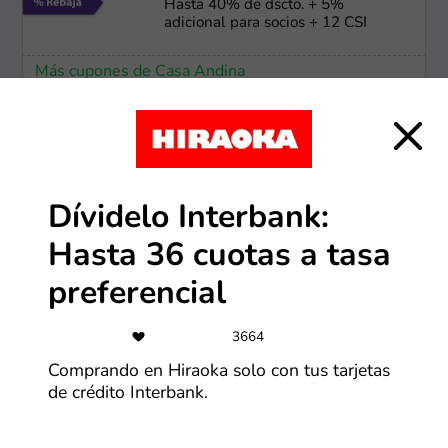
Hasta 40% de dscto. + 5%
adicional para socios + 12 CSI
Más cupones de Casa Andina
-40%
Hasta 40% OFF en productos HP
Dívidelo Interbank:
Más cupones de HP
Hasta 36 cuotas a tasa
preferencial
-50%
Ofertas Lenovo de hasta 50% OFF
3664
Comprando en Hiraoka solo con tus tarjetas
de crédito Interbank.
Más cupones de Lenovo