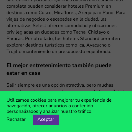
completa pueden considerar hoteles Premium en
destinos como Cusco, Miraflores, Arequipa o Puno. Para
viajes de negocios o escapadas en la ciudad, las
alternativas Select ofrecen comodidad y ubicaciones
privilegiadas en ciudades como Tacna, Chiclayo o
Paracas. Por otro lado, los hoteles Standard permiten
explorar destinos turísticos como Ica, Ayacucho o
Trujillo manteniendo un presupuesto equilibrado.
El mejor entretenimiento también puede
estar en casa
Salir siempre es una opción atractiva, pero muchas
veces los mejores momentos ocurren en la tranquilidad
del hogar. Una maratón de series, una noche de
Utilizamos cookies para mejorar tu experiencia de
películas en familia o un evento deportivo compartido
navegación, ofrecer anuncios o contenido
con amigos pueden convertirse en una increíble
personalizados y analizar nuestro tráfico.
experiencia. Por ejemplo, los
códigos promocionales LG
Rechazar
Aceptar
te permiten acceder a una amplia variedad de
televisores para todo tipo de necesidades. Los modelos