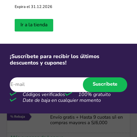
Expira el 31.12.2026
Envío gratis
ASUS envío gratis en cada compra
Ir a la tienda
Más cupones de ASUS
Cuotas
¡Suscríbete para recibir los últimos
descuentos y cupones!
Dívidelo Interbank: Hasta 36 cuotas
a tasa preferencial
Suscríbete
Más cupones de Hiraoka
Códigos verificados
100% gratuito
Date de baja en cualquier momento
CSI
Envío gratis + Hasta 9 cuotas s/i en
compras mayores a S/.6,000