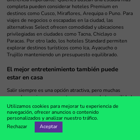
completa pueden considerar hoteles Premium en
destinos como Cusco, Miraflores, Arequipa o Puno. Para
viajes de negocios o escapadas en la ciudad, las
alternativas Select ofrecen comodidad y ubicaciones
privilegiadas en ciudades como Tacna, Chiclayo o
Paracas. Por otro lado, los hoteles Standard permiten
explorar destinos turísticos como Ica, Ayacucho o
Trujillo manteniendo un presupuesto equilibrado.
El mejor entretenimiento también puede
estar en casa
Salir siempre es una opción atractiva, pero muchas
veces los mejores momentos ocurren en la tranquilidad
del hogar. Una maratón de series, una noche de
Utilizamos cookies para mejorar tu experiencia de
películas en familia o un evento deportivo compartido
navegación, ofrecer anuncios o contenido
con amigos pueden convertirse en una increíble
personalizados y analizar nuestro tráfico.
experiencia. Por ejemplo, los
códigos promocionales LG
Rechazar
Aceptar
te permiten acceder a una amplia variedad de
televisores para todo tipo de necesidades. Los modelos