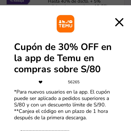
Hasta 40% de dscto. + 5%
adicional para socios + 12 CSI
Más cupones de Casa Andina
-40%
Cupón de 30% OFF en
Hasta 40% OFF en productos HP
la app de Temu en
compras sobre S/80
Más cupones de HP
56265
-50%
*Para nuevos usuarios en la app. El cupón
Ofertas Lenovo de hasta 50% OFF
puede ser aplicado a pedidos superiores a
S/80 y con un descuento límite de S/90.
**Canjea el código en un plazo de 1 hora
Más cupones de Lenovo
después de la primera descarga.