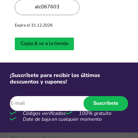
alc067603
Envío gratis
ASUS envío gratis en cada compra
Expira el 31.12.2026
Más cupones de ASUS
Copia & ve a la tienda
Cuotas
Dívidelo Interbank: Hasta 36 cuotas
a tasa preferencial
¡Suscríbete para recibir los últimos
descuentos y cupones!
Más cupones de Hiraoka
Suscríbete
CSI
Códigos verificados
100% gratuito
Envío gratis + Hasta 9 cuotas s/i en
Date de baja en cualquier momento
compras mayores a S/.6,000