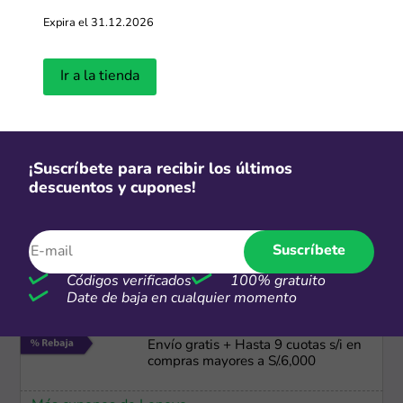
Expira el 31.12.2026
Envío gratis
ASUS envío gratis en cada compra
Ir a la tienda
Más cupones de ASUS
Cuotas
¡Suscríbete para recibir los últimos
descuentos y cupones!
Dívidelo Interbank: Hasta 36 cuotas
a tasa preferencial
Más cupones de Hiraoka
Suscríbete
Códigos verificados
100% gratuito
Date de baja en cualquier momento
CSI
Envío gratis + Hasta 9 cuotas s/i en
compras mayores a S/.6,000