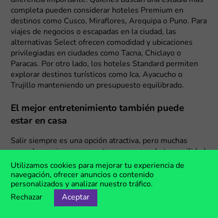
completa pueden considerar hoteles Premium en
destinos como Cusco, Miraflores, Arequipa o Puno. Para
viajes de negocios o escapadas en la ciudad, las
alternativas Select ofrecen comodidad y ubicaciones
privilegiadas en ciudades como Tacna, Chiclayo o
Paracas. Por otro lado, los hoteles Standard permiten
explorar destinos turísticos como Ica, Ayacucho o
Trujillo manteniendo un presupuesto equilibrado.
El mejor entretenimiento también puede
estar en casa
Salir siempre es una opción atractiva, pero muchas
veces los mejores momentos ocurren en la tranquilidad
del hogar. Una maratón de series, una noche de
Utilizamos cookies para mejorar tu experiencia de
películas en familia o un evento deportivo compartido
navegación, ofrecer anuncios o contenido
con amigos pueden convertirse en una increíble
personalizados y analizar nuestro tráfico.
experiencia. Por ejemplo, los
códigos promocionales LG
Rechazar
Aceptar
te permiten acceder a una amplia variedad de
televisores para todo tipo de necesidades. Los modelos