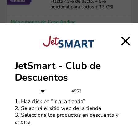
Hasta 40% de dscto. + 5%
adicional para socios + 12 CSI
Más cupones de Casa Andina
-40%
Hasta 40% OFF en productos HP
JetSmart - Club de
Más cupones de HP
Descuentos
-50%
4553
1. Haz click en “Ir a la tienda”
Ofertas Lenovo de hasta 50% OFF
2. Se abrirá el sitio web de la tienda
3. Selecciona los productos en descuento y
ahorra
Más cupones de Lenovo