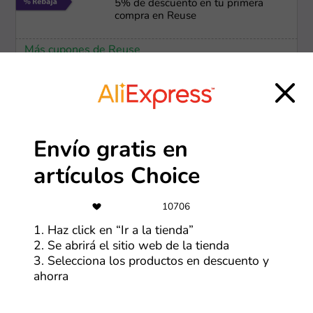
5% de descuento en tu primera
compra en Reuse
Más cupones de Reuse
Oferta destacada
JetSmart - Club de Descuentos
Envío gratis en
Más cupones de JetSmart
artículos Choice
-50%
10706
1. Haz click en “Ir a la tienda”
Últimas unidades con hasta 50%
de dscto
2. Se abrirá el sitio web de la tienda
3. Selecciona los productos en descuento y
ahorra
Más cupones de Reuse