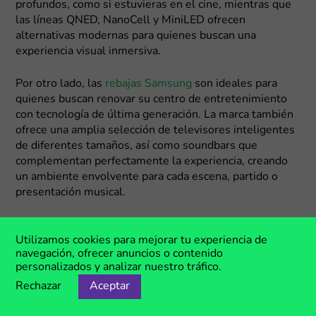
profundos, como si estuvieras en el cine, mientras que
las líneas QNED, NanoCell y MiniLED ofrecen
alternativas modernas para quienes buscan una
experiencia visual inmersiva.
Por otro lado, las
rebajas Samsung
son ideales para
quienes buscan renovar su centro de entretenimiento
con tecnología de última generación. La marca también
ofrece una amplia selección de televisores inteligentes
de diferentes tamaños, así como soundbars que
complementan perfectamente la experiencia, creando
un ambiente envolvente para cada escena, partido o
presentación musical.
Videojuegos para explorar nuevos mundos
Utilizamos cookies para mejorar tu experiencia de
sin salir de casa
navegación, ofrecer anuncios o contenido
personalizados y analizar nuestro tráfico.
Los videojuegos son una de las formas de
Rechazar
Aceptar
entretenimiento más populares del mundo. Hoy
millones de personas los utilizan para relajarse,