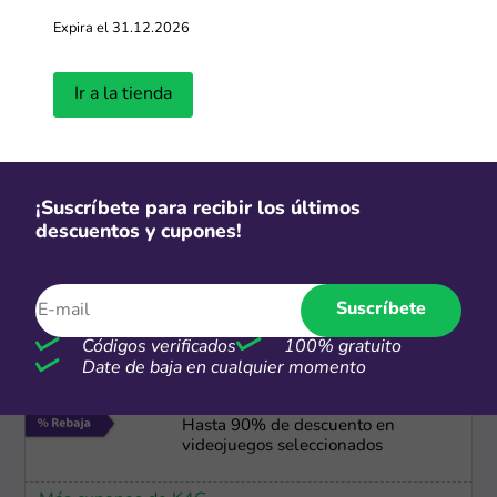
-40%
Expira el 31.12.2026
Hasta 40% OFF en productos HP
Ir a la tienda
Más cupones de HP
Cuotas
¡Suscríbete para recibir los últimos
descuentos y cupones!
Paga en hasta 12 cuotas sin
intereses
Más cupones de Casa Andina
Suscríbete
Códigos verificados
100% gratuito
Date de baja en cualquier momento
-90%
Hasta 90% de descuento en
videojuegos seleccionados