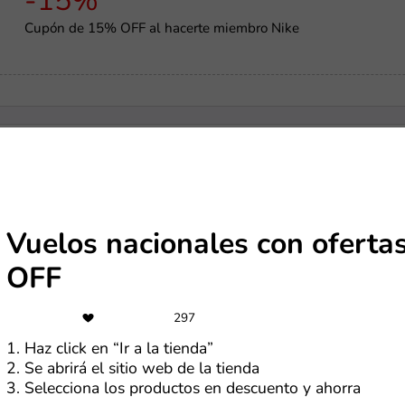
-15%
Cupón de 15% OFF al hacerte miembro Nike
-20%
K4G cupón de descuento en software
Vuelos nacionales con oferta
OFF
US$4
297
Cupón de $4 OFF en compras superiores a $30
1. Haz click en “Ir a la tienda”
2. Se abrirá el sitio web de la tienda
3. Selecciona los productos en descuento y ahorra