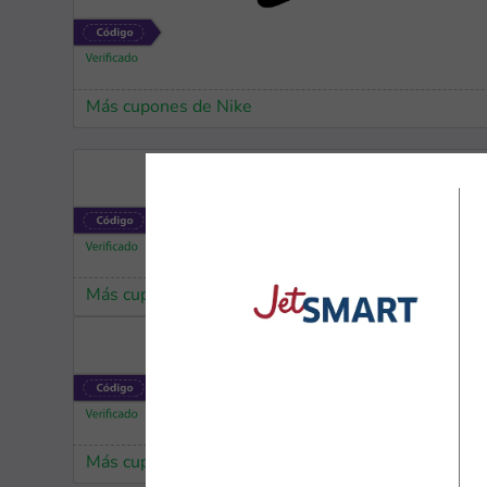
Más cupones de Nike
Más cupones de K4G
Más cupones de AliExpress