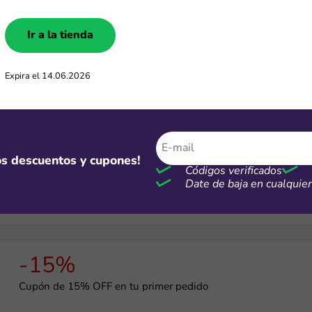
-5%
Ir a la tienda
Cupón de 5% de dscto. por compras mayores a S/7 mil
Expira el 14.06.2026
Gratis
mos descuentos y cupones!
Cupón para recibir regalos en Temu por S/0
Códigos verificados
Date de baja en cualqui
-15%
Cupón de 15% OFF en tu primer pedido