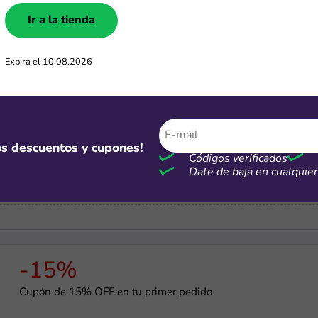
Ir a la tienda
-5%
Cupón de 5% de dscto. por compras mayores a S/7 mil
Expira el 10.08.2026
mos descuentos y cupones!
Gratis
Códigos verificados
Cupón para recibir regalos en Temu por S/0
Date de baja en cualqui
-15%
Cupón de 15% OFF en tu primer pedido