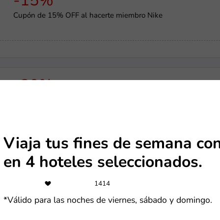
-15%
Cupón de 15% OFF al hacerte miembro Nike
-20%
K4G cupón de descuento en software
Viaja tus fines de semana co
US$4
en 4 hoteles seleccionados.
Cupón de $4 OFF en compras superiores a $30
1414
*Válido para las noches de viernes, sábado y domingo.