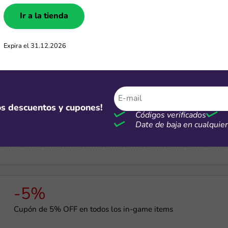
Ir a la tienda
-15%
Cupón de 15% OFF en tu primer pedido
Expira el 31.12.2026
-40%
mos descuentos y cupones!
Códigos verificados
Ofertas LG de hasta 40% de dscto.
Date de baja en cualqui
-5%
Cupón de 5% OFF en todos los in-game items