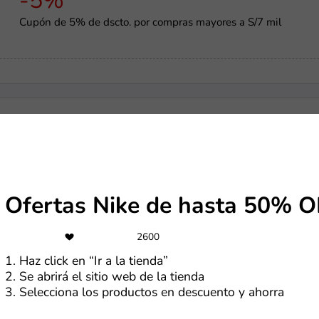
-5%
Cupón de 5% de dscto. por compras mayores a S/7 mil
Gratis
Cupón para recibir regalos en Temu por S/0
Ofertas Nike de hasta 50% O
-15%
2600
Hasta 15% de dscto. con tarjeta Oh! en rutas nacionales
1. Haz click en “Ir a la tienda”
2. Se abrirá el sitio web de la tienda
3. Selecciona los productos en descuento y ahorra