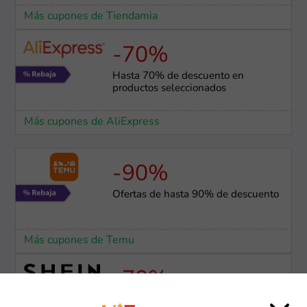
Más cupones de Tiendamia
-70%
Hasta 70% de descuento en
productos seleccionados
Más cupones de AliExpress
-90%
Ofertas de hasta 90% de descuento
Más cupones de Temu
-70%
Ofertas SHEIN de hasta 70% OFF