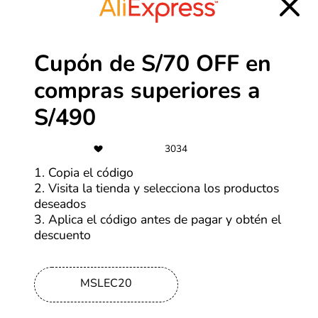
Más cupones de SHEIN
Cupón de S/70 OFF en
compras superiores a
-30%
S/490
Ofertas Alibaba de hasta 30% OFF
3034
Más cupones de Alibaba
1. Copia el código
2. Visita la tienda y selecciona los productos
Cupones actualizados el martes, 4 de agosto de 2026
deseados
3. Aplica el código antes de pagar y obtén el
descuento
Mascotas descuentos y cupones
Las mascotas tienen una habilidad especial para
MSLEC20
transformar objetos comunes en sus favoritos. Una caja
vacía puede resultar más entretenida que un juguete