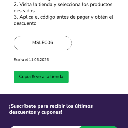
embargo, también hay productos diseñados
2. Visita la tienda y selecciona los productos
específicamente para mejorar su bienestar y
deseados
acompañarlas en cada momento.
3. Aplica el código antes de pagar y obtén el
descuento
Ya sea para mantener el hogar más ordenado, encontrar
soluciones para el cuidado del pelaje o facilitar los
paseos, hoy existen alternativas para prácticamente
MSLEC06
cualquier necesidad. Explorar cupones para mascotas y
promociones especiales puede ayudarte a descubrir
artículos innovadores sin que sea un gasto excesivo.
Expira el 11.06.2026
¡Aquí te contamos un poco más!.
Copia & ve a la tienda
Tecnología que te ayuda a estar cerca de tu
mascota incluso cuando no estás en casa
Salir de casa y preguntarse qué estará haciendo el perro
o el gato es más común de lo que parece. ¿Seguirá
¡Suscríbete para recibir los últimos
durmiendo en el sofá? ¿Habrá encontrado un nuevo
descuentos y cupones!
escondite? ¿Estará esperando junto a la puerta?. Las
rebajas Xiaomi
pueden ser una buena oportunidad para
incorporar herramientas tecnológicas que hacen más