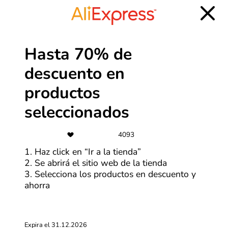
Más cupones de SHEIN
Hasta 70% de
Cuotas
descuento en
Paga en hasta 6 cuotas con tarjetas
productos
seleccionadas
seleccionados
Más cupones de Tiendamia
4093
Cupones actualizados el martes, 4 de agosto de 2026
1. Haz click en “Ir a la tienda”
2. Se abrirá el sitio web de la tienda
3. Selecciona los productos en descuento y
Mascotas descuentos y cupones
ahorra
Las mascotas tienen una habilidad especial para
transformar objetos comunes en sus favoritos. Una caja
vacía puede resultar más entretenida que un juguete
Expira el 31.12.2026