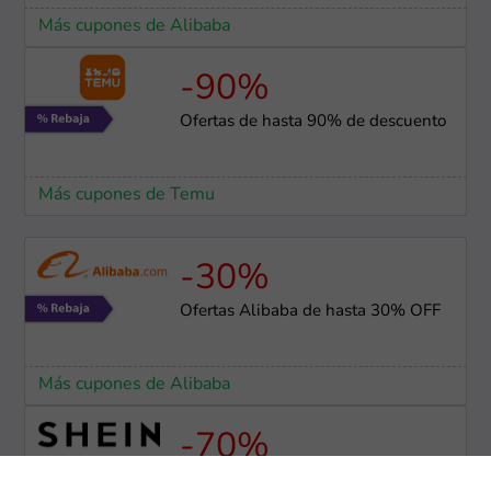
Más cupones de Alibaba
-90%
Ofertas de hasta 90% de descuento
Más cupones de Temu
-30%
Ofertas Alibaba de hasta 30% OFF
Más cupones de Alibaba
-70%
Ofertas SHEIN de hasta 70% OFF