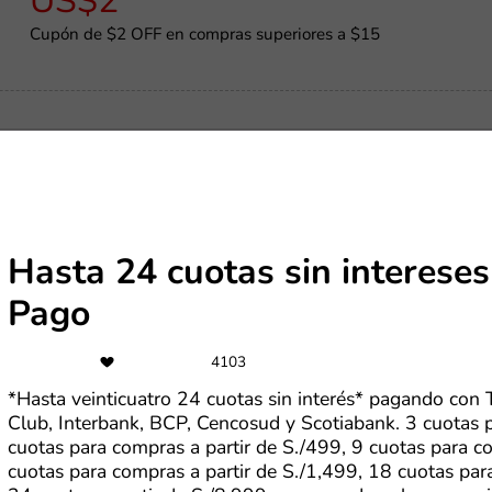
US$2
Cupón de $2 OFF en compras superiores a $15
-S/1,170
Cupón de S/1,170 en lavaseca LG AI DD pagando con Interba
Hasta 24 cuotas sin interese
Pago
US$4
4103
Cupón de $4 OFF en compras superiores a $30
*Hasta veinticuatro 24 cuotas sin interés* pagando con 
Club, Interbank, BCP, Cencosud y Scotiabank. 3 cuotas p
cuotas para compras a partir de S./499, 9 cuotas para c
cuotas para compras a partir de S./1,499, 18 cuotas par