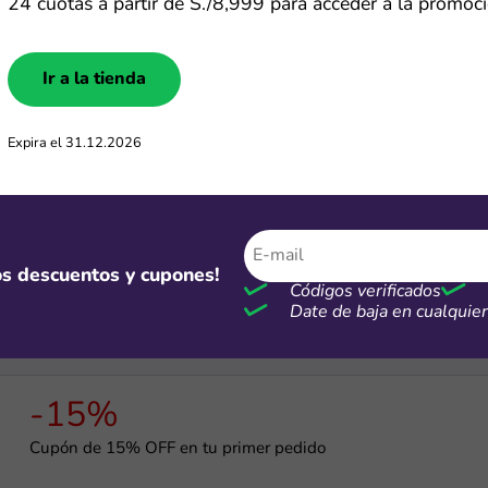
24 cuotas a partir de S./8,999 para acceder a la promoci
-5%
Ir a la tienda
Cupón de 5% de dscto. por compras mayores a S/7 mil
Expira el 31.12.2026
Gratis
Cupón para recibir regalos en Temu por S/0
mos descuentos y cupones!
Códigos verificados
Date de baja en cualqui
-15%
Cupón de 15% OFF en tu primer pedido