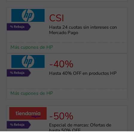
CSI
Hasta 24 cuotas sin intereses con
Mercado Pago
Más cupones de HP
-40%
Hasta 40% OFF en productos HP
Más cupones de HP
-50%
Especial de marcas: Ofertas de
hasta 50% OFF