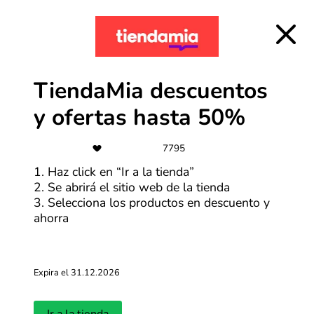
Más cupones de Tiendamia
-5%
TiendaMia descuentos
Regístrate y obtén un cupón de 5%
OFF
y ofertas hasta 50%
Más cupones de HP
7795
1. Haz click en “Ir a la tienda”
-15%
2. Se abrirá el sitio web de la tienda
3. Selecciona los productos en descuento y
15% de descuento para estudiantes
ahorra
Más cupones de HP
Expira el 31.12.2026
-40%