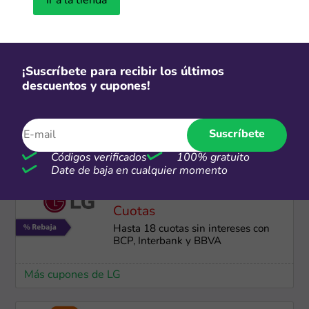
Ir a la tienda
Fiestas Patrias: Ofertas de hasta
40% OFF
Más cupones de Samsung
¡Suscríbete para recibir los últimos
descuentos y cupones!
CSI
Hasta 12 cuotas sin interés con
Suscríbete
bancos seleccionados
Códigos verificados
100% gratuito
Más cupones de Electrolux
Date de baja en cualquier momento
Cuotas
Hasta 18 cuotas sin intereses con
BCP, Interbank y BBVA
Más cupones de LG