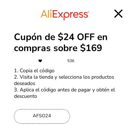
-50%
Especial de marcas: Ofertas de
hasta 50% OFF
Cupón de $24 OFF en
Más cupones de Tiendamia
compras sobre $169
-5%
536
1. Copia el código
Regístrate y obtén un cupón de 5%
OFF
2. Visita la tienda y selecciona los productos
deseados
3. Aplica el código antes de pagar y obtén el
Más cupones de HP
descuento
-70%
AFSO24
Ofertas SHEIN de hasta 70% OFF