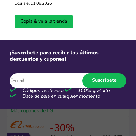
Expira el 11.06.2026
Más cupones de SHEIN
Copia & ve a la tienda
S/2
Personaliza tus productos desde
S/2
¡Suscríbete para recibir los últimos
Más cupones de Alibaba
descuentos y cupones!
Suscríbete
Envío gratis
Códigos verificados
100% gratuito
Envío e instalación ​gratuita
Date de baja en cualquier momento
Más cupones de LG
-30%