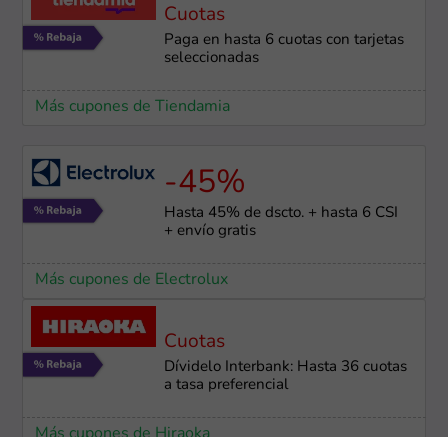
Cuotas
Paga en hasta 6 cuotas con tarjetas
seleccionadas
Más cupones de Tiendamia
-45%
Hasta 45% de dscto. + hasta 6 CSI
+ envío gratis
Más cupones de Electrolux
Cuotas
Dívidelo Interbank: Hasta 36 cuotas
a tasa preferencial
Más cupones de Hiraoka