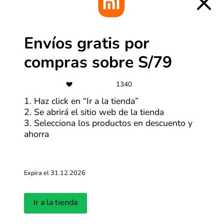
-10%
Envíos gratis por
Conviértete en un LG Member y
obtén hasta 10% adicional
compras sobre S/79
Más cupones de LG
1340
1. Haz click en “Ir a la tienda”
Envíos gratis
2. Se abrirá el sitio web de la tienda
3. Selecciona los productos en descuento y
Envíos gratis por compras sobre
S/79
ahorra
Más cupones de Xiaomi
Expira el 31.12.2026
-15%
Ir a la tienda
15% de descuento para estudiantes