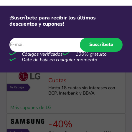
Más cupones de HP
¡Suscríbete para recibir los últimos
descuentos y cupones!
-45%
Hasta 45% de dscto. + hasta 6 CSI
+ envío gratis
Suscríbete
Códigos verificados
100% gratuito
Más cupones de Electrolux
Date de baja en cualquier momento
Cuotas
Hasta 18 cuotas sin intereses con
BCP, Interbank y BBVA
Más cupones de LG
-40%