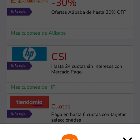
-30%
Ofertas Alibaba de hasta 30% OFF
Más cupones de Alibaba
CSI
Hasta 24 cuotas sin intereses con
Mercado Pago
Más cupones de HP
Cuotas
Paga en hasta 6 cuotas con tarjetas
seleccionadas
Más cupones de Tiendamia