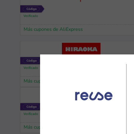
Más cupones de AliExpress
Más cupones de Hiraoka
Más cupones de AliExpress