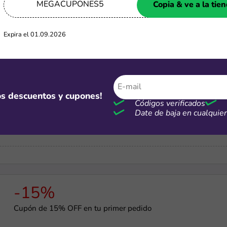
MEGACUPONES5
Copia & ve a la tie
-5%
Expira el 01.09.2026
Cupón de 5% de dscto. por compras mayores a S/7 mil
mos descuentos y cupones!
Códigos verificados
Gratis
Date de baja en cualqui
Cupón para recibir regalos en Temu por S/0
-15%
Cupón de 15% OFF en tu primer pedido