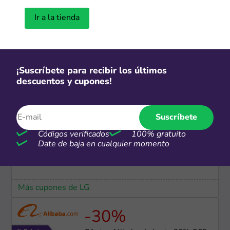
Ir a la tienda
Más cupones de SHEIN
S/2
Personaliza tus productos desde
¡Suscríbete para recibir los últimos
S/2
descuentos y cupones!
Más cupones de Alibaba
Suscríbete
Códigos verificados
100% gratuito
Envío gratis
Date de baja en cualquier momento
Envío e instalación ​gratuita
Más cupones de LG
-30%