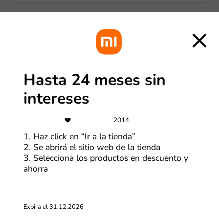
-50%
Especial de marcas: Ofertas de
hasta 50% OFF
Hasta 24 meses sin
Más cupones de Tiendamia
intereses
-5%
Regístrate y obtén un cupón de 5%
2014
OFF
1. Haz click en “Ir a la tienda”
2. Se abrirá el sitio web de la tienda
Más cupones de HP
3. Selecciona los productos en descuento y
ahorra
-70%
Ofertas SHEIN de hasta 70% OFF
Expira el 31.12.2026