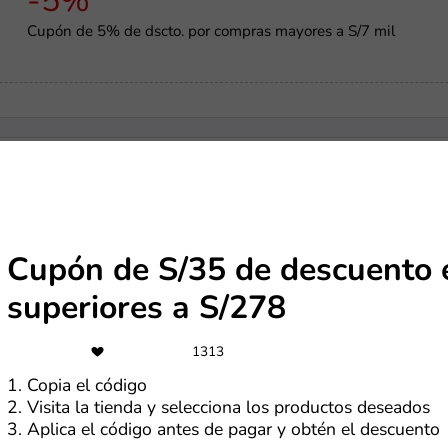
-5%
Cupón de 5% de dscto. por compras mayores a S/7 mil
-5%
Cupón de 5% OFF sobre el total de la compra
Cupón de S/35 de descuento
superiores a S/278
Gratis
1313
Cupón para recibir regalos en Temu por S/0
1. Copia el código
2. Visita la tienda y selecciona los productos deseados
3. Aplica el código antes de pagar y obtén el descuento