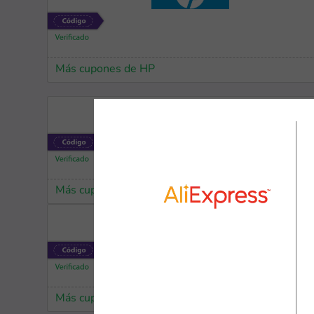
Más cupones de HP
Más cupones de Reuse
Más cupones de Temu