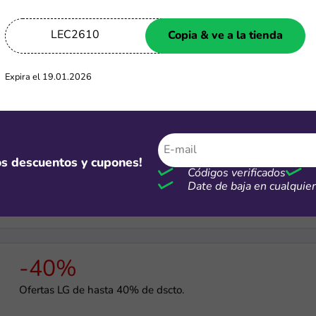
-12%
LEC2610
Copia & ve a la tienda
Cupón Xiaomi de 12% de dscto. en toda la tienda
Expira el 19.01.2026
-15%
mos descuentos y cupones!
Cupón de 15% OFF en tu primer pedido
Códigos verificados
Date de baja en cualqui
-40%
Ofertas LG de hasta 40% de dscto.