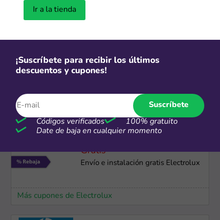
Dívidelo Interbank: Hasta 36 cuotas
Ir a la tienda
a tasa preferencial
Más cupones de Hiraoka
¡Suscríbete para recibir los últimos
descuentos y cupones!
24 cuotas
Hasta 24 cuotas sin intereses con
Scotiabank
Suscríbete
Más cupones de LG
Códigos verificados
100% gratuito
Date de baja en cualquier momento
Gratis
Envío e instalación gratis Electrolux
Más cupones de Electrolux