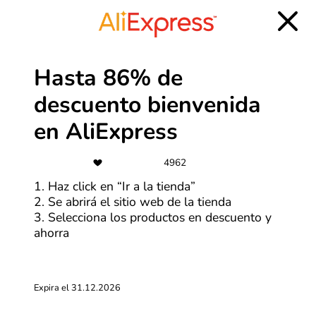
Más cupones de Alibaba
-40%
Hasta 86% de
Ofertas Samsung de hasta 40%
descuento bienvenida
OFF
en AliExpress
Más cupones de Samsung
4962
-90%
1. Haz click en “Ir a la tienda”
2. Se abrirá el sitio web de la tienda
Ofertas de hasta 90% de descuento
3. Selecciona los productos en descuento y
ahorra
Más cupones de Temu
Expira el 31.12.2026
Cuotas