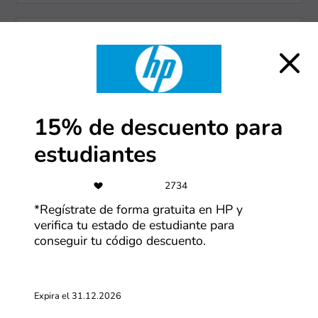
-30%
Ofertas Alibaba de hasta 30% OFF
Más cupones de Alibaba
15% de descuento para
estudiantes
Gratis
Envío e instalación gratis Electrolux
2734
*Regístrate de forma gratuita en HP y
Más cupones de Electrolux
verifica tu estado de estudiante para
conseguir tu código descuento.
-5%
Expira el 31.12.2026
Regístrate y obtén un cupón de 5%
OFF