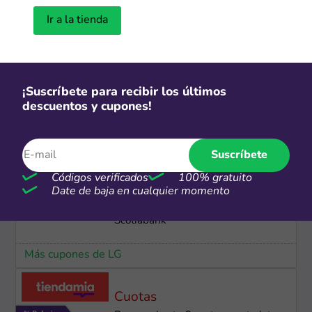
Ir a la tienda
Más cupones de HP
S/2
Personaliza tus productos desde
¡Suscríbete para recibir los últimos
S/2
descuentos y cupones!
Más cupones de Alibaba
Suscríbete
Códigos verificados
100% gratuito
24 cuotas
Date de baja en cualquier momento
Hasta 24 cuotas sin intereses con
Scotiabank
Más cupones de LG
Cuotas