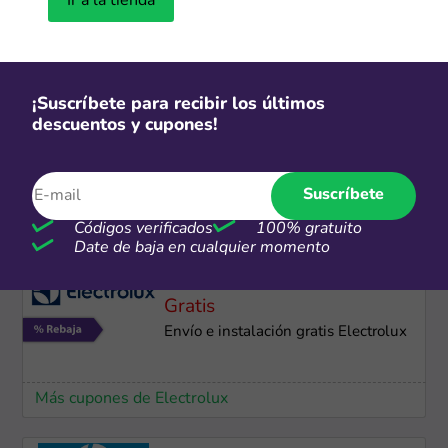
Ir a la tienda
Dívidelo Interbank: Hasta 36 cuotas
a tasa preferencial
Más cupones de Hiraoka
¡Suscríbete para recibir los últimos
descuentos y cupones!
24 cuotas
Hasta 24 cuotas sin intereses con
Suscríbete
Scotiabank
Códigos verificados
100% gratuito
Más cupones de LG
Date de baja en cualquier momento
Gratis
Envío e instalación gratis Electrolux
Más cupones de Electrolux