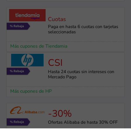
Cuotas
Paga en hasta 6 cuotas con tarjetas
seleccionadas
Más cupones de Tiendamia
CSI
Hasta 24 cuotas sin intereses con
Mercado Pago
Más cupones de HP
-30%
Ofertas Alibaba de hasta 30% OFF