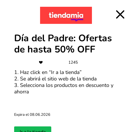
Más cupones de Alibaba
-40%
Día del Padre: Ofertas
Ofertas Samsung de hasta 40%
OFF
de hasta 50% OFF
Más cupones de Samsung
1245
1. Haz click en “Ir a la tienda”
-90%
2. Se abrirá el sitio web de la tienda
3. Selecciona los productos en descuento y
Ofertas de hasta 90% de descuento
ahorra
Más cupones de Temu
Expira el 08.06.2026
Cuotas