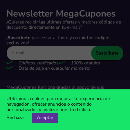
Newsletter MegaCupones
¿Quieres recibir las últimas ofertas y mejores códigos de
descuento directamente en tu e-mail?
¡Suscríbete
para estar al tanto y recibir los códigos
exclusivos!
Suscríbete
Códigos verificados
100% gratuito
Date de baja en cualquier momento
MegaCupones funciona gracias al apoyo de sus
usuarios. Cuando realizas compras a través de los
enlaces en nuestro sitio web, podemos ganar una
Utilizamos cookies para mejorar tu experiencia de
pequeña comisión de nuestros socios.
navegación, ofrecer anuncios o contenido
personalizados y analizar nuestro tráfico.
Rechazar
Aceptar
Descuentos