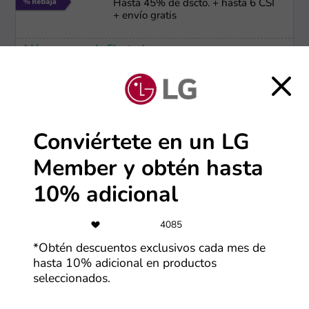
Hasta 45% de dscto. + hasta 6 CSI
+ envío gratis
Más cupones de Electrolux
Envío gratis
Envío e instalación ​gratuita
Conviértete en un LG
Member y obtén hasta
Más cupones de LG
10% adicional
-50%
4085
Ofertas Lenovo de hasta 50% OFF
*Obtén descuentos exclusivos cada mes de
hasta 10% adicional en productos
Más cupones de Lenovo
seleccionados.