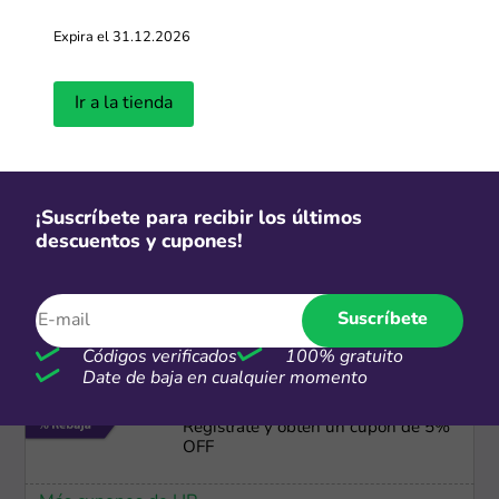
CSI
Expira el 31.12.2026
Envío gratis + Hasta 9 cuotas s/i en
compras mayores a S/.6,000
Ir a la tienda
Más cupones de Lenovo
Cuotas
¡Suscríbete para recibir los últimos
Dívidelo Interbank: Hasta 36 cuotas
descuentos y cupones!
a tasa preferencial
Más cupones de Hiraoka
Suscríbete
Códigos verificados
100% gratuito
Date de baja en cualquier momento
-5%
Regístrate y obtén un cupón de 5%
OFF