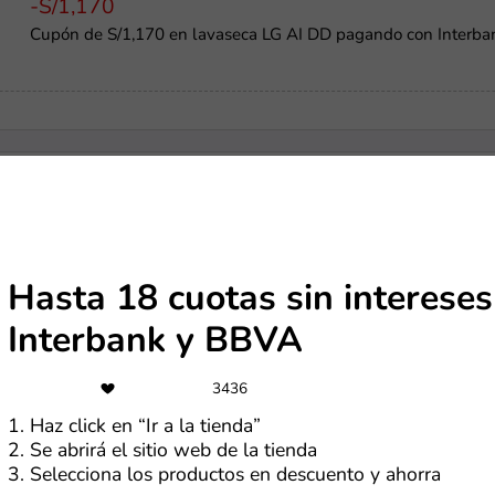
-S/1,170
Cupón de S/1,170 en lavaseca LG AI DD pagando con Interba
US$4
Cupón de $4 OFF en compras superiores a $30
Hasta 18 cuotas sin interese
Interbank y BBVA
-5%
3436
Cupón de 5% de dscto. por compras mayores a S/7 mil
1. Haz click en “Ir a la tienda”
2. Se abrirá el sitio web de la tienda
3. Selecciona los productos en descuento y ahorra