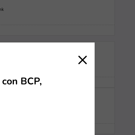
nk
s con BCP,