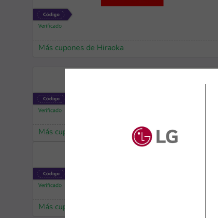
Más cupones de Hiraoka
Más cupones de AliExpress
Más cupones de HP