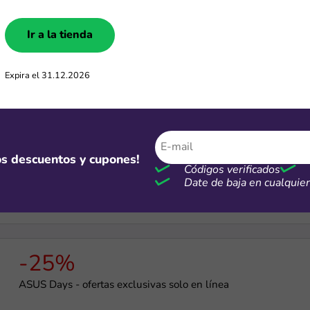
-15%
Ir a la tienda
Cupón de 15% OFF en tu primer pedido
Expira el 31.12.2026
-3%
mos descuentos y cupones!
Cupón de hasta 3% OFF en compras sobre S/800
Códigos verificados
Date de baja en cualqui
-25%
ASUS Days - ofertas exclusivas solo en línea