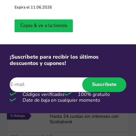
Expira el 11.06.2026
Envío gratis
Envío GRATIS
Copia & ve a la tienda
Más cupones de Reuse
Gratis
¡Suscríbete para recibir los últimos
descuentos y cupones!
Envío e instalación gratis Electrolux
Más cupones de Electrolux
Suscríbete
Códigos verificados
100% gratuito
Date de baja en cualquier momento
24 cuotas
Hasta 24 cuotas sin intereses con
Scotiabank