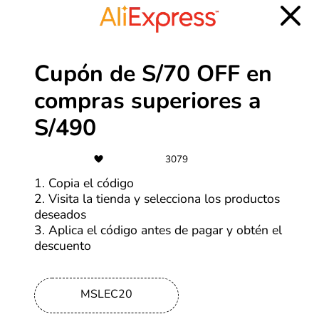
Envío gratis a todo el país en todos
los productos
Más cupones de HP
Cupón de S/70 OFF en
compras superiores a
Cuotas
S/490
Paga en hasta 6 cuotas con tarjetas
seleccionadas
3079
Más cupones de Tiendamia
1. Copia el código
2. Visita la tienda y selecciona los productos
CSI
deseados
3. Aplica el código antes de pagar y obtén el
Compra con hasta 18 cuotas sin
descuento
interés
Más cupones de Reuse
MSLEC20