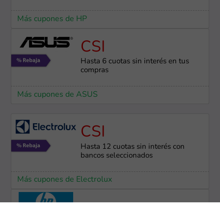
Más cupones de HP
CSI
Hasta 6 cuotas sin interés en tus
compras
Más cupones de ASUS
CSI
Hasta 12 cuotas sin interés con
bancos seleccionados
Más cupones de Electrolux
Envío gratis