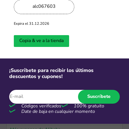
alc067603
Envío gratis
Envío GRATIS
Expira el 31.12.2026
Más cupones de Reuse
Copia & ve a la tienda
Envío gratis
Envío e instalación ​gratuita
¡Suscríbete para recibir los últimos
descuentos y cupones!
Más cupones de LG
Suscríbete
S/2
Códigos verificados
100% gratuito
Personaliza tus productos desde
Date de baja en cualquier momento
S/2