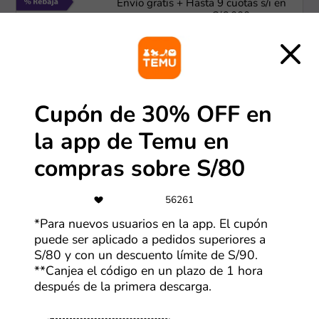
Envío gratis + Hasta 9 cuotas s/i en
compras mayores a S/.6,000
Más cupones de Lenovo
-40%
Cupón de 30% OFF en
Hasta 40% OFF en productos HP
la app de Temu en
compras sobre S/80
Más cupones de HP
56261
24 cuotas
*Para nuevos usuarios en la app. El cupón
Hasta 24 cuotas sin intereses con
puede ser aplicado a pedidos superiores a
Scotiabank
S/80 y con un descuento límite de S/90.
**Canjea el código en un plazo de 1 hora
Más cupones de LG
después de la primera descarga.