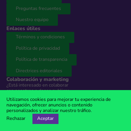
Preguntas frecuentes
Nuestro equipo
Enlaces útiles
Términos y condiciones
Política de privacidad
Política de transparencia
Directrices editoriales
Colaboración y marketing
¿Está interesado en colaborar
con nosotros o desea publicar
sus códigos de descuento en
Utilizamos cookies para mejorar tu experiencia de
nuestro sitio web? Contáctenos y
navegación, ofrecer anuncios o contenido
nuestro equipo le presentará
personalizados y analizar nuestro tráfico.
todas las opciones según sus
Rechazar
Aceptar
necesidades. Estamos
disponibles todos los días en: