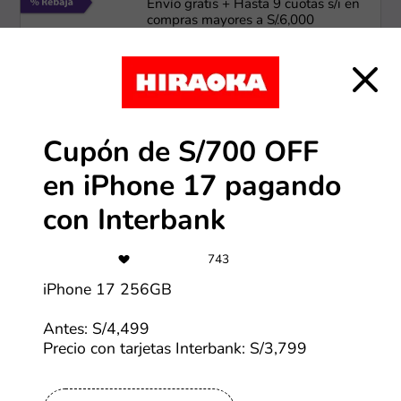
Envío gratis + Hasta 9 cuotas s/i en
compras mayores a S/.6,000
Más cupones de Lenovo
-40%
Cupón de S/700 OFF
Hasta 40% OFF en productos HP
en iPhone 17 pagando
con Interbank
Más cupones de HP
743
24 cuotas
iPhone 17 256GB
Hasta 24 cuotas sin intereses con
Scotiabank
Antes: S/4,499
Precio con tarjetas Interbank: S/3,799
Más cupones de LG