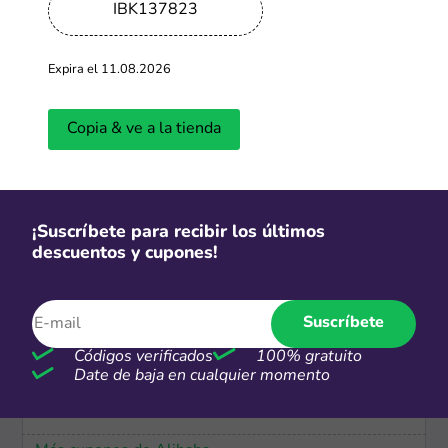
IBK137823
Envío gratis
Envío GRATIS
Expira el 11.08.2026
Más cupones de Reuse
Copia & ve a la tienda
Envío gratis
Envío e instalación ​gratuita
¡Suscríbete para recibir los últimos
descuentos y cupones!
Más cupones de LG
Suscríbete
S/2
Códigos verificados
100% gratuito
Date de baja en cualquier momento
Personaliza tus productos desde
S/2