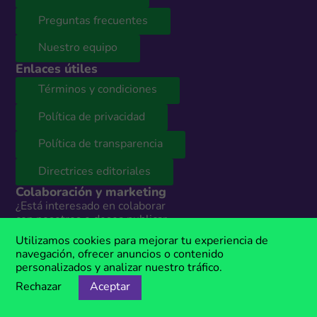
Preguntas frecuentes
Nuestro equipo
Enlaces útiles
Términos y condiciones
Política de privacidad
Política de transparencia
Directrices editoriales
Colaboración y marketing
¿Está interesado en colaborar
con nosotros o desea publicar
sus códigos de descuento en
Utilizamos cookies para mejorar tu experiencia de
nuestro sitio web? Contáctenos y
navegación, ofrecer anuncios o contenido
nuestro equipo le presentará
personalizados y analizar nuestro tráfico.
todas las opciones según sus
Rechazar
Aceptar
necesidades. Estamos
disponibles todos los días en: